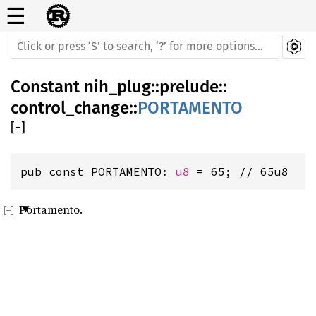
☰
Constant
nih_plug
::
prelude
::
control_change
::
PORTAMENTO
[
−
]
pub const PORTAMENTO: 
u8
 = 65; // 65u8
Portamento.